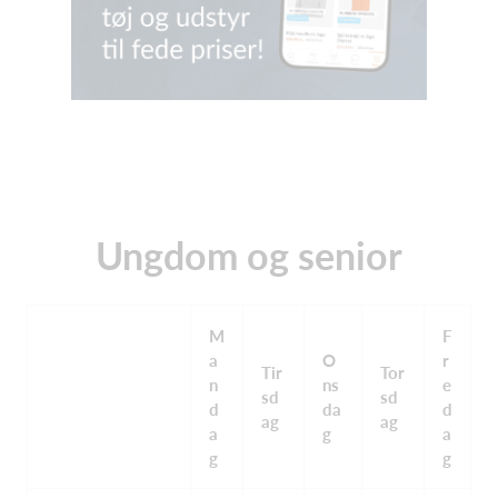
Ungdom og senior
M
F
a
O
r
Tir
Tor
n
ns
e
sd
sd
d
da
d
ag
ag
a
g
a
g
g