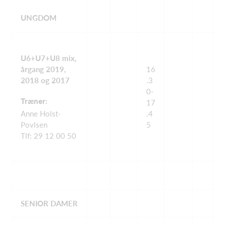
UNGDOM
U6+U7+U8 mix,
årgang 2019,
16
2018 og 2017
.3
0-
Træner
:
17
Anne Holst-
.4
Povlsen
5
Tlf: 29 12 00 50
SENIOR DAMER