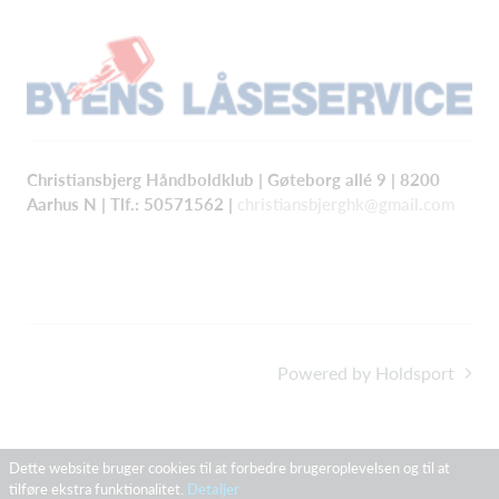
Christiansbjerg Håndboldklub | Gøteborg allé 9 | 8200
Aarhus N |
Tlf.:
50571562 |
christiansbjerghk@gmail.com
Powered by Holdsport
Dette website bruger cookies til at forbedre brugeroplevelsen og til at
tilføre ekstra funktionalitet.
Detaljer