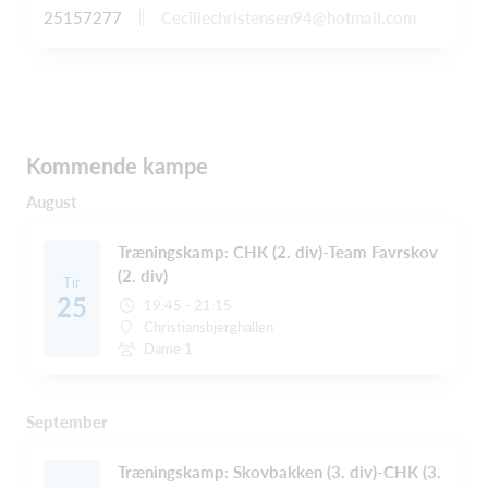
Ceciliechristensen94@hotmail.com
25157277
Kommende kampe
August
Træningskamp: CHK (2. div)-Team Favrskov
(2. div)
Tir
25
19:45 - 21:15
Christiansbjerghallen
Dame 1
September
Træningskamp: Skovbakken (3. div)-CHK (3.